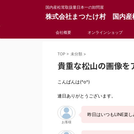
国内産松茸取扱量日本一の卸問屋
株式会社まつたけ村 国内産
会社概要
オンラインショップ
TOP
>
未分類
>
貴重な松山の画像を
こんばんは(^o^)
連日ありがとうございます。
昨日はいつもLINE楽
お客様